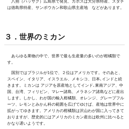
八朔（ハッサク）広島県で発見、カポスは大分県特産、スダチ
は徳島県特産、サンポウカン和歌山県主産地 などがあります。
３．世界のミカン
あらゆる果物の中で、世界で最も生産量の多いのが柑橘類で
す。
国別ではブラジルが1位で、２位はアメリカです。そのあと、
スペイン、イタリア、イスラエル、メキシコ、日本､インドと続
きます。ミカンは アジアを原産地としてインド､東南アジア、中
国、台湾、フィリピン、マレー諸島、メラネシア諸島などに産出
します。しかし、わが国の輸入柑橘類、オレンジ、グレープフル
ーツ、レモンとみかん科の範囲を広げてゆけば、産地は世界中に
拡がってゆきます。アメリカの柑橘類は沢山わが国に入ってきて
おりますが、歴史的にはアメリカのミカン産出は欧州に比べると
かなり遅いようです。