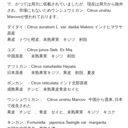
で、かつては局方に収載されていましたが、現在は局方から除外
され、市場にもないためウンシュウミカン Citrus unshiu
Marcovが使われております。
ダイダイ：Citrus auratium L. var. daidai Makino インドヒマラヤ
原産
果皮 トウヒ橙皮、未熟果実 キジツ 枳殻
ユズ ：Citrus junos Sieb. Ex Miq
中国原産 未熟果実 キジツ 枳殻
ナツミカン：Citrus natudaidai Hayata
日本原産 未熟果実キジツ、果皮 枳殻、夏皮
ポンカン ：Ctrus reticulata インド北部原産
成熟果皮 チンピ、未熟果皮青皮セイヒ
ウンシュウミカン： Citrus unshiu Marcov. 中国から渡来､日本
で改良された
果皮 チンピ 、青皮 セイヒ、未熟果実 キジツ キコク
キンカン：Fortunella japonica Swingle var margarita