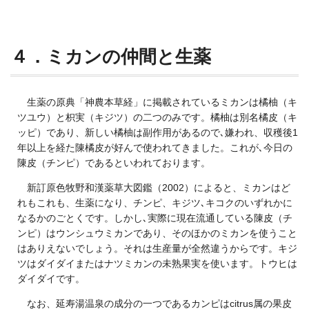
４．ミカンの仲間と生薬
生薬の原典「神農本草経」に掲載されているミカンは橘柚（キ
ツユウ）と枳実（キジツ）の二つのみです。橘柚は別名橘皮（キ
ッピ）であり、新しい橘柚は副作用があるので､嫌われ、収穫後1
年以上を経た陳橘皮が好んで使われてきました。これが､今日の
陳皮（チンピ）であるといわれております。
新訂原色牧野和漢薬草大図鑑（2002）によると、ミカンはど
れもこれも、生薬になり、チンピ、キジツ､キコクのいずれかに
なるかのごとくです。しかし､実際に現在流通している陳皮（チ
ンピ）はウンシュウミカンであり、そのほかのミカンを使うこと
はありえないでしょう。それは生産量が全然違うからです。キジ
ツはダイダイまたはナツミカンの未熟果実を使います。トウヒは
ダイダイです。
なお、延寿湯温泉の成分の一つであるカンピはcitrus属の果皮