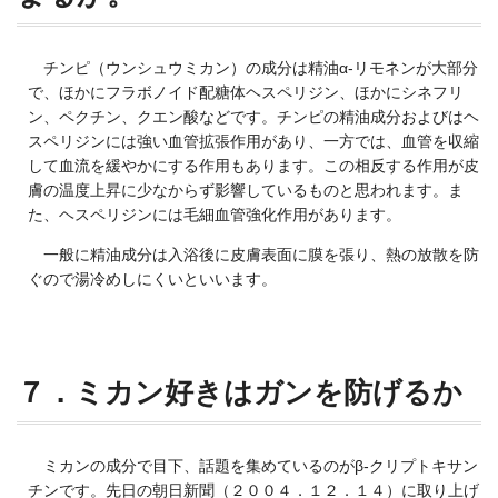
チンピ（ウンシュウミカン）の成分は精油α-リモネンが大部分
で、ほかにフラボノイド配糖体ヘスペリジン、ほかにシネフリ
ン、ペクチン、クエン酸などです。チンピの精油成分およびはヘ
スペリジンには強い血管拡張作用があり、一方では、血管を収縮
して血流を緩やかにする作用もあります。この相反する作用が皮
膚の温度上昇に少なからず影響しているものと思われます。ま
た、ヘスペリジンには毛細血管強化作用があります。
一般に精油成分は入浴後に皮膚表面に膜を張り、熱の放散を防
ぐので湯冷めしにくいといいます。
７．ミカン好きはガンを防げるか
ミカンの成分で目下、話題を集めているのがβ-クリプトキサン
チンです。先日の朝日新聞（２００４．１２．１４）に取り上げ