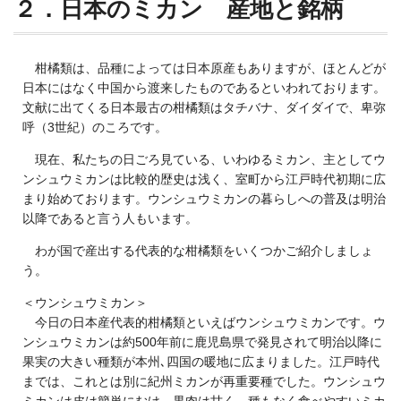
２．日本のミカン 産地と銘柄
柑橘類は、品種によっては日本原産もありますが、ほとんどが
日本にはなく中国から渡来したものであるといわれております。
文献に出てくる日本最古の柑橘類はタチバナ、ダイダイで、卑弥
呼（3世紀）のころです。
現在、私たちの日ごろ見ている、いわゆるミカン、主としてウ
ンシュウミカンは比較的歴史は浅く、室町から江戸時代初期に広
まり始めております。ウンシュウミカンの暮らしへの普及は明治
以降であると言う人もいます。
わが国で産出する代表的な柑橘類をいくつかご紹介しましょ
う。
＜ウンシュウミカン＞
今日の日本産代表的柑橘類といえばウンシュウミカンです。ウ
ンシュウミカンは約500年前に鹿児島県で発見されて明治以降に
果実の大きい種類が本州､四国の暖地に広まりました。江戸時代
までは、これとは別に紀州ミカンが再重要種でした。ウンシュウ