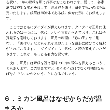
を祝い、1年の豊穣を願う行事がおこなわれます。従って、各家
庭では神聖な場所を設けて、注連縄を張り、併せて祝いの場を設
定いたします。鏡餅は御神体である鏡に似せた形にてお供えしま
す。
ここではともにダイダイが供えられます。ダイダイが正月に使
われるのは一つには「代代」という言葉からきており、これは子
孫繁栄を意味しております。正月の料理に「数の子」や「昆
布」、「田作り」などもそれぞれ似たような縁起に結びつく解釈
がされております。「ダイダイ」も「代代」と読み替えていただ
きます。これが、もっとも有力な説です。
次に、正月には豊穣を祝う意味で山海の珍味を供えるというこ
ともあります。この場合ですと､ダイダイだけでなく柑橘類なら
ばなんでもいいかということになるでしょう。
６．ミカン風呂はなぜからだが温
まるか。