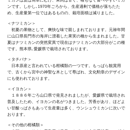
ミカンは皮は簡単にむけ、果肉は甘く、種もなく食べやすいミカ
ンです。しかし､1970年ごろから、生産過剰で価格が落ちたた
め、生産量第一位ではあるものの、栽培面積は減りました。
＜ナツミカン＞
初夏の果物として、爽快な味で親しまれております。元禄年間
に山口県長門市の海岸に漂着した果実の種から生まれました。甘
夏はナツミカンの突然変異で現在はナツミカンの大部分がこの種
です。熊本県､愛媛県で栽培されております。
＜タチバナ＞
日本原産と言われている柑橘類の一つです。もっぱら観賞用
で、古くから宮中の神聖な木として尊ばれ、文化勲章のデザイン
にも使われております。
＜イヨカン＞
１８８６年ごろ山口県で発見されましたが、愛媛県で栽培され
普及したため、イヨカンの名がつきました。芳香があり、ほどよ
い甘酸っぱさもあって生産量は多く、ウンシュウミカンに次いで
おります。
＜その他の柑橘類＞