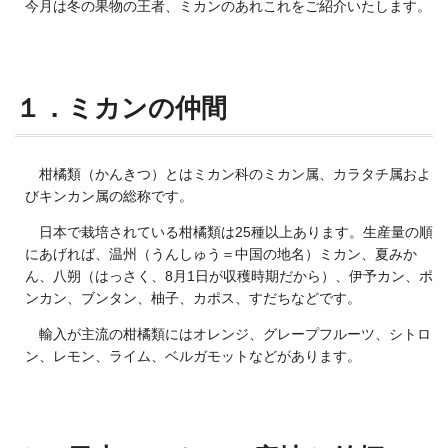
今月は冬の果物の王者、ミカンのあれこれをご紹介いたします。
１．ミカンの仲間
柑橘類（かんきつ）とはミカン科のミカン属、カラタチ属およ
びキンカン属の総称です。
日本で栽培されている柑橘類は25種以上あります。生産量の順
にあげれば、温州（うんしゅう＝中国の地名）ミカン、夏みか
ん、八朔（はっさく、8月1日が収穫時期だから）、伊予カン、ポ
ンカン、ブンタン、柚子、カポス、すだちなどです。
輸入が主流の柑橘類にはオレンジ、グレープフルーツ、シトロ
ン、レモン、ライム、ベルガモットなどがあります。