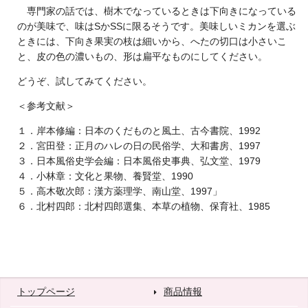
専門家の話では、樹木でなっているときは下向きになっている
のが美味で、味はSかSSに限るそうです。美味しいミカンを選ぶ
ときには、下向き果実の枝は細いから、へたの切口は小さいこ
と、皮の色の濃いもの、形は扁平なものにしてください。
どうぞ、試してみてください。
＜参考文献＞
１．岸本修編：日本のくだものと風土、古今書院、1992
２．宮田登：正月のハレの日の民俗学、大和書房、1997
３．日本風俗史学会編：日本風俗史事典、弘文堂、1979
４．小林章：文化と果物、養賢堂、1990
５．高木敬次郎：漢方薬理学、南山堂、1997」
６．北村四郎：北村四郎選集、本草の植物、保育社、1985
トップページ
商品情報