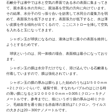
石鹸分子は液中では水と空気の界面である水の表面に集まってき
て、親水基を水の方向に、親油基を空気の方向に向けています。
その結果、水分子の引っ張り合いを妨害して水同士の凝集力を弱
めて、表面張力を低下させます。表面張力が低下すると、水は薄
い皮膜を作る傾向が出てくるので、ここにストローを挿して空気
を入れると玉になってきます。
シャボン玉が球状になるのは、液体は常に最小の表面を維持し
ようとするためです。
球状というのは、同一体積の場合、表面積は最小になっており
ます。
シャボン玉の膜は水分子だけでなく、溶け込んでいる石鹸液も
付着していますので、膜は強化されています。
シャボン玉の膜の厚みは膨らました始めのうちは1/５００ｍｍ
＝2ミクロンぐらいで、破裂寸前、すなわちバブルのはじける時
の薄い膜になると1/２０００００ｍｍ＝0.005ミクロン＝５ナノ
メートルです。参考までに、俗にいうポリ袋の厚みは40ミクロ
ン、毛細血管を通り抜ける赤血球の直径は7ミクロン、ウイルス
の大きさは20～300ナノメートルです。