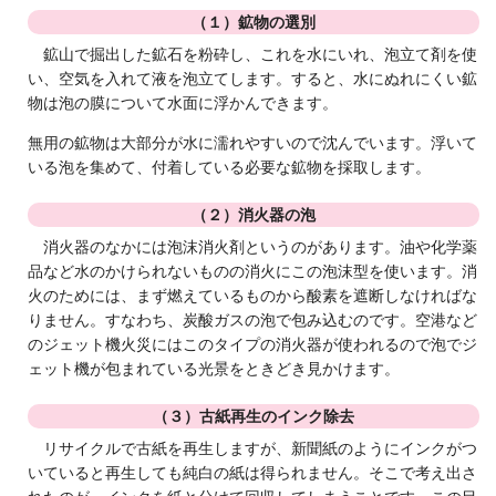
（１）鉱物の選別
鉱山で掘出した鉱石を粉砕し、これを水にいれ、泡立て剤を使
い、空気を入れて液を泡立てします。すると、水にぬれにくい鉱
物は泡の膜について水面に浮かんできます。
無用の鉱物は大部分が水に濡れやすいので沈んでいます。浮いて
いる泡を集めて、付着している必要な鉱物を採取します。
（２）消火器の泡
消火器のなかには泡沫消火剤というのがあります。油や化学薬
品など水のかけられないものの消火にこの泡沫型を使います。消
火のためには、まず燃えているものから酸素を遮断しなければな
りません。すなわち、炭酸ガスの泡で包み込むのです。空港など
のジェット機火災にはこのタイプの消火器が使われるので泡でジ
ェット機が包まれている光景をときどき見かけます。
（３）古紙再生のインク除去
リサイクルで古紙を再生しますが、新聞紙のようにインクがつ
いていると再生しても純白の紙は得られません。そこで考え出さ