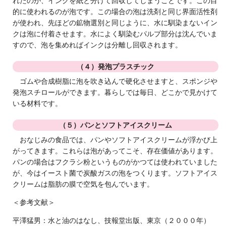
れたのが、インクを紙と分けて回収してしまうことです。この目
的に使われるのが泡です。この場合の泡は洗剤と同じ界面活性剤
が使われ、先ほどの鉱物選別と同じように、水に馴染まないイン
クは泡に付着させます。水によく馴染むパルプ部分は沈んでいま
すので、泡を集めればインクは分離し回収されます。
（４）発泡プラスチック
ゴムや合成樹脂に泡を吹き込んで硬化させますと、スポンジや
発泡スチロールができます。暮らしでは毎日、どこかで見かけて
いる材料です。
（５）パンとソフトアイスクリーム
おなじみの食品では、パンやソフトアイスクリームが浮かび上
がってきます。これらは泡があってこそ、存在価値があります。
パンの場合はフクラシ粉というものがかつては使われていました
が、今はイースト菌で炭酸ガスの泡をつくります。ソフトアイス
クリームは脂肪の膜で空気を包んでいます。
＜参考文献＞
平澤猛男：水と油のはなし、技報堂出版、東京（２０００年）