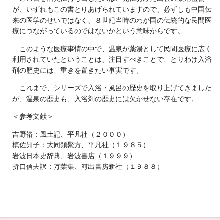
が、いずれもこの書とりあげられていますので、必ずしも中国伝
来の医学のせいではなく、８世紀当時のわが国の伝統的な民間医
療につながっているのではないかという意味からです。
このような医療事情の中で、温泉が薬湯として民間医療に広く
利用されていたということは、注目すべきことで、とりわけ入浴
剤の歴史には、重きを置きたい事実です。
これまで、シリーズで入浴・風呂の歴史を取り上げてきました
が、温泉の歴史も、入浴剤の歴史には欠かせない存在です。
＜参考文献＞
吉野裕：風土記、平凡社（２０００）
槙佐知子：大同類聚方、平凡社（１９８５）
岩波日本史辞典、岩波書店（１９９９）
折口信夫訳：万葉集、河出書房新社（１９８８）