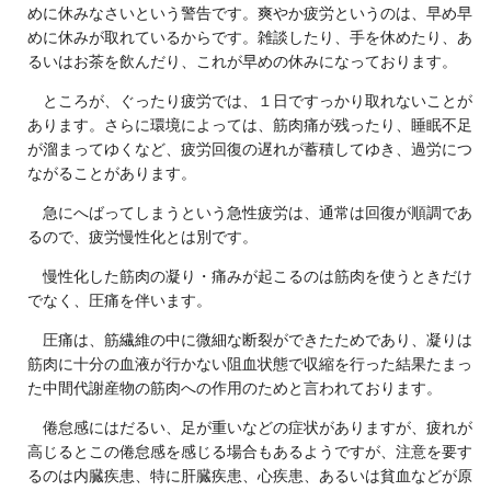
めに休みなさいという警告です。爽やか疲労というのは、早め早
めに休みが取れているからです。雑談したり、手を休めたり、あ
るいはお茶を飲んだり、これが早めの休みになっております。
ところが、ぐったり疲労では、１日ですっかり取れないことが
あります。さらに環境によっては、筋肉痛が残ったり、睡眠不足
が溜まってゆくなど、疲労回復の遅れが蓄積してゆき、過労につ
ながることがあります。
急にへばってしまうという急性疲労は、通常は回復が順調であ
るので、疲労慢性化とは別です。
慢性化した筋肉の凝り・痛みが起こるのは筋肉を使うときだけ
でなく、圧痛を伴います。
圧痛は、筋繊維の中に微細な断裂ができたためであり、凝りは
筋肉に十分の血液が行かない阻血状態で収縮を行った結果たまっ
た中間代謝産物の筋肉への作用のためと言われております。
倦怠感にはだるい、足が重いなどの症状がありますが、疲れが
高じるとこの倦怠感を感じる場合もあるようですが、注意を要す
るのは内臓疾患、特に肝臓疾患、心疾患、あるいは貧血などが原