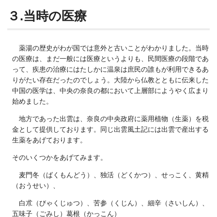
３.当時の医療
薬湯の歴史がわが国では意外と古いことがわかりました。当時
の医療は、まだ一般には医療というよりも、民間医療の段階であ
って、疾患の治療にはたしかに温泉は庶民の誰もが利用できるあ
りがたい存在だったのでしょう。大陸から仏教とともに伝来した
中国の医学は、中央の奈良の都において上層部にようやく広まり
始めました。
地方であった出雲は、奈良の中央政府に薬用植物（生薬）を税
金として提供しております。同じ出雲風土記には出雲で産出する
生薬をあげております。
そのいくつかをあげてみます。
麦門冬（ばくもんどう）、独活（どくかつ）、せっこく、黄精
（おうせい）、
白朮（びゃくじゅつ）、苦参（くじん）、細辛（さいしん）、
五味子（ごみし）葛根（かっこん）