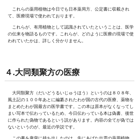
これらの薬用植物は今日でも日本薬局方、公定書に収載され
て、医療現場で使われております。
これらが、有用植物として認識されていたということは、医学
の伝来を物語るものです。これらが、どのように医療の現場で使
われていたかは、詳しく分かりません。
４.大同類聚方の医療
大同類聚方（だいどうるいじゅうほう）というのは８０８年、
風土記の１００年あとに編纂されたわが国の古代の医療、薬物を
まとめたわが国最古の医学書です。この本は原本がなくなってし
まい写本で伝わっているため、今日伝わっている本は偽書、後世
に作られた偽物であるという説があります。内容の全てが偽では
ないというのが、最近の学説です。
この書を唐突に持ち出したのは、先にあげた出雲の薬用植物