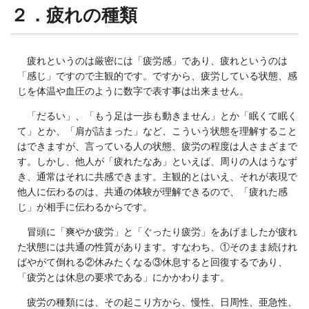
２．疲れの種類
疲れというのは厳密には「疲労感」であり、疲れというのは
「感じ」ですので主観的です。ですから、疲労している状態、感
じを体温や血圧のように数字で表す事は出来ません。
「だるい」、「もう足は一歩も動きません」とか「眠くて眠く
て」とか、「肩が詰まった」など、こういう状態を理解すること
はできますが、言っている人の状態、疲労の程度は人さまざまで
す。しかし、他人が「疲れたなあ」といえば、周りの人はうなず
き、通常はそれに共感できます。主観的とはいえ、それが表現で
他人に伝わるのは、共通の体験が理解できるので、「疲れた感
じ」が相手に伝わるからです。
冒頭に「爽やか疲労」と「ぐったり疲労」をあげましたが疲れ
た状態には共通の性質があります。すなわち、①そのまま続けれ
ばやがて倒れる②休みたくなる③休息すると回復するであり、
「疲労とは休息の要求である」にかかわります。
疲労の種類には、その起こり方から、慢性、日周性、亜急性、