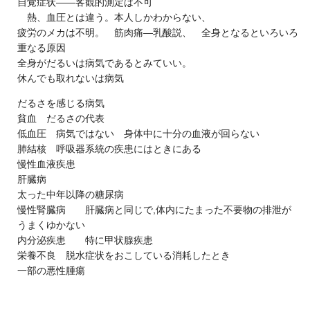
自覚症状――客観的測定は不可
熱、血圧とは違う。本人しかわからない、
疲労のメカは不明。 筋肉痛―乳酸説、 全身となるといろいろ
重なる原因
全身がだるいは病気であるとみていい。
休んでも取れないは病気
だるさを感じる病気
貧血 だるさの代表
低血圧 病気ではない 身体中に十分の血液が回らない
肺結核 呼吸器系統の疾患にはときにある
慢性血液疾患
肝臓病
太った中年以降の糖尿病
慢性腎臓病 肝臓病と同じで,体内にたまった不要物の排泄が
うまくゆかない
内分泌疾患 特に甲状腺疾患
栄養不良 脱水症状をおこしている消耗したとき
一部の悪性腫瘍