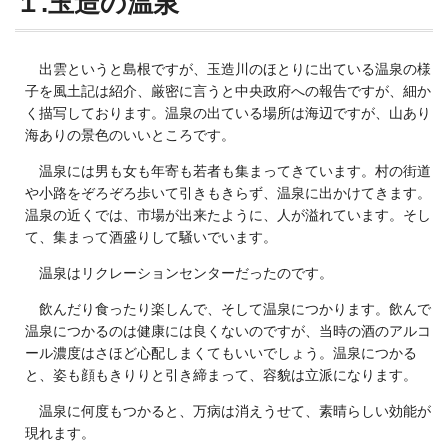
１.玉造の温泉
出雲というと島根ですが、玉造川のほとりに出ている温泉の様
子を風土記は紹介、厳密に言うと中央政府への報告ですが、細か
く描写しております。温泉の出ている場所は海辺ですが、山あり
海ありの景色のいいところです。
温泉には男も女も年寄も若者も集まってきています。村の街道
や小路をぞろぞろ歩いて引きもきらず、温泉に出かけてきます。
温泉の近くでは、市場が出来たように、人が溢れています。そし
て、集まって酒盛りして騒いでいます。
温泉はリクレーションセンターだったのです。
飲んだり食ったり楽しんで、そして温泉につかります。飲んで
温泉につかるのは健康には良くないのですが、当時の酒のアルコ
ール濃度はさほど心配しまくてもいいでしょう。温泉につかる
と、姿も顔もきりりと引き締まって、容貌は立派になります。
温泉に何度もつかると、万病は消えうせて、素晴らしい効能が
現れます。