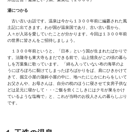
湯につかる
古い古いお話です。温泉は今から１３００年前に編纂された風
土記に出てきます。わが国が温泉国であり、古い古い昔から、
人々が入浴を愛していたことが分かります。今回は１３００年前
の世界に皆さんをご招待しましょう。
１３００年前というと、「日本」という国が生まれたばかりで
す。法隆寺も東大寺もまだできる前で、山上憶良がこの頃の暮ら
しを万葉集に歌っています。 「綿も入っていない布の海草のよ
うにぼろぼろに裂けてしまったぼろばかりをば、肩にひきかけて
きて、掘立小屋の蒲鉾小屋の中に、地べたにじかにわらをしいて
お父さんや、お母さんは、自分の枕のほうに寝させて女房子供な
どは足元に寝かして・・･ご飯を炊くこしきにはクモが巣をかけ
ているような塩梅で」と、これが当時のお役人さんの暮らしぶり
です。