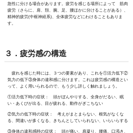
急性に分ける場合があります。疲労を感じる場所によって 筋肉
疲労（さらに、肩、頚、腕、足、腰ほかに分けることがある）、
精神的疲労(中枢神経系)、全体疲労などにわけることもありま
す。
３．疲労感の構造
疲れを感じた時には、３つの要素があり、これを①活力低下②
気力の低下③身体の違和感に分けます。これは疲労感の構造とい
って、よく用いられるので、もう少し詳しく触れましょう。
①活力低下時の症状： 頭がぼんやりする、全身がだるい、眠
い・あくびが出る、目が疲れる、動作がぎこちない
②気力の低下時の症状： 考えがまとまらない、根気がなくな
る、間違いが多くなる、きちんとしていられない、いらいらする
③身体の違和感時の症状： 頭が痛い、肩凝り、腰痛、口渇き、