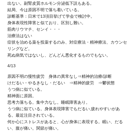
出ない。副腎皮質ホルモン分泌低下説もある。
結局、今は原因不明で落ち着いている。
診断基準：日米で13項目挙げて学会で検討中。
身体表現性障害と似ており、区別し難い。
筋肉リウマチ、センイ・・・
治療法はない
症状を治める薬を投薬するのみ、対症療法・精神療法、カウンセ
リングなど。
死ぬ病気ではないし、どんどん悪化するものでもない。
4/13
原因不明の慢性疲労 身体の異常なし⇒精神的治療/診断
けだるい・やるきなし・だるい ⇒精神的疲労 ⇒鬱状態
うつ病に似ている。
精神面に原因。
思考力落ちる。集中力なし。睡眠障害あり。
うつ病に似ている。身体表現障害でもだるい,疲れやすいがあ
る。最近注目されている。
何か心にストレスがあると、心が身体に表現する。眠い、だる
い、腹が痛い。関節が痛い。