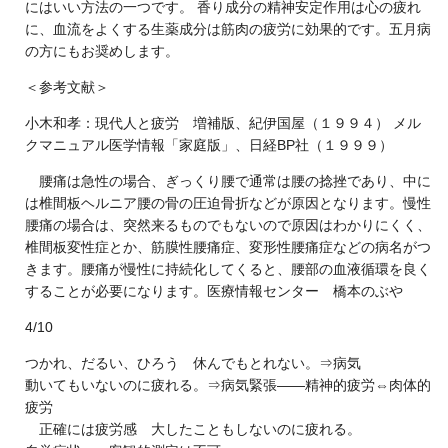
にはいい方法の一つです。 香り成分の精神安定作用は心の疲れ
に、血流をよくする生薬成分は筋肉の疲労に効果的です。五月病
の方にもお奨めします。
＜参考文献＞
小木和孝：現代人と疲労 増補版、紀伊国屋（１９９４） メル
クマニュアル医学情報「家庭版」、日経BP社（１９９９）
腰痛は急性の場合、ぎっくり腰で通常は腰の捻挫であり、中に
は椎間板ヘルニア腰の骨の圧迫骨折などが原因となります。慢性
腰痛の場合は、突然来るものでもないので原因はわかりにくく、
椎間板変性症とか、筋膜性腰痛症、変形性腰痛症などの病名がつ
きます。腰痛が慢性に持続化してくると、腰部の血液循環を良く
することが必要になります。医療情報センター 橋本のぶや
4/10
つかれ、だるい、ひろう 休んでもとれない。⇒病気
動いてもいないのに疲れる。⇒病気緊張――精神的疲労⇔肉体的
疲労
正確には疲労感 大したこともしないのに疲れる。