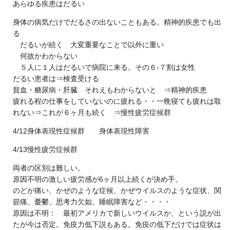
あらゆる疾患はだるい
身体の病気だけでだるさの出ないこともある。精神的疾患でも出
る
だるいが続く 大変重要なことで以外に重い
何故かわからない
５人に１人はだるいで病院に来る。その６-７割は女性
だるい患者は⇒検査受ける
貧血・糖尿病・肝臓 それえもわからないと ⇒精神的疾患
疲れる程の仕事をしていないのに疲れる・・一晩寝ても疲れは取
れない⇒これが６ヶ月も続く ⇒慢性疲労症候群
4/12身体表現性症候群 身体表現性障害
4/13慢性疲労症候群
両者の区別は難しい。
原因不明の激しい疲労感が6ヶ月以上続くが決め手。
のどが痛い、かぜのような症候、かぜウイルスのような症状、関
節痛、憂鬱、思考力欠如、睡眠障害など・・・・
原因は不明： 最初アメリカで新しいウイルスか、という説が出
たが今は否定。免疫力低下説もある。免疫の低下だけでは症状は