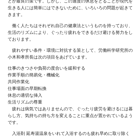
とが最良の策です。しかし、この適度の休息をとることが現代を
生きる人には簡単にはできないために、いろいろの問題が起きて
きます。
働く人たちはそれぞれ自己の健康法というものを持っており、
生活のリズムにより、ぐったり疲れをできるだけ避ける努力をし
ております。
疲れやすい条件・環境に対抗する策として、労働科学研究所の
小木和孝所長は次の項目をあげています。
仕事のきつさや負荷の度合いを緩和する
作業手順の簡易化・機械化
共同作業化
仕事場面の早期転換
休息の適切な挿入
生活リズムの尊重
疲れは病気ではありませんので、ぐったり疲労を避けるには暮
らし方、気持ちの持ち方を変えることに重点が置かれているよう
です。
入浴剤 延寿湯温泉をいれて入浴するのも疲れ早めに取り除く