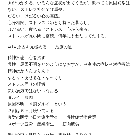
胸がつかえる。いろんな症状が出てくるが、調べても原因異常は
ない。ストレス社会では重視。
だるい、けだるい心の葛藤。
心身相関。ストレス⇒ゆとり持った暮らし。
けだるい、疲れる⇒ストレス 心から来る。
ストレスが長い間に蓄積。何年にもわたってたまる。
4/14 原因を見極める 治療の道
精神疾患⇒心を治す
慢性・原因不明をどのようになおすか。⇒身体の症状⇒対症療法
精神はかうんせりんぐ
ゆとり・あせるな・ゆっくり
ストレス周りの理解
悪い病気ではない⇒なおる
ダルイ 原因
原因不明 ４割ダルイ という
２割は６ヶ月続いている
疲労の医学⇒日本疲労学会 慢性疲労症候群
スポーツ疲労・産業衛生 筋肉疲労
米山公啓：健康という病、集英社（２０００）