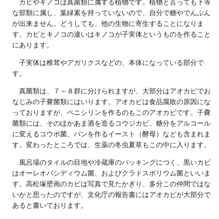
カビやキノコは真菌類に属する植物です。植物と言っても下等
な部類に属し、葉緑素を持っていないので、自分で糖やでんぷん
が出来ません。どうしても、他の生物に寄生することになりま
す。カビとキノコの違いはキノコが子実体というものを作ること
にあります。
子実体は椎茸やアガリクスなどの、本体になっている部分で
す。
真菌類は、７～８群に分けられますが、大部分はアオカビでお
なじみの子嚢菌類にはいります。アオカビは食品腐敗の原因にな
っておりますが、ペニシリンを作るのもこのアオカビです。子嚢
菌類には、そのほかあま酒を造るコウジカビ、糖分をアルコール
に変えるコウボ菌、パンを作るイースト（酵母）なども含まれま
す。変わったところでは、生薬の冬虫夏草もこの中に入ります。
風呂場のタイルの目地や冷蔵庫のパッキングにつく、黒いカビ
はオーレオバシディウム菌、およびクラドスポリウム菌といいま
す。高松塚壁画のカビは写真で見たかぎり、多分この仲間ではな
いかと思ったのですが、文化庁の報告書にはアオカビが大部分で
あると書いております。