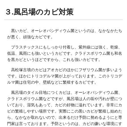
３.風呂場のカビ対策
黒いカビ、オーレオバシディウム菌というのは、なかなかたち
が悪く、頑強なカビです。
プラスチックスにもしっかり付着し、紫外線には強く、乾燥、
低温、風雨にも強いというカビです。クラドスポリウム菌も和名
を黒カビというほどですから、これも強いカビです。
高松塚古墳のカビはアオカビのほかにフザリウム菌が多いよう
です。ほかにトリコデルマ菌が上がっております。このトリコデ
ルマ菌は住宅の中、壁紙などに繁殖するカビです。
風呂場のタイル目地につくカビは、オーレオバシディウム菌、
クラドスポリウム菌などですが、風呂場は人の垢や汚れが壁につ
いており、湿気もあって、カビの好物に溢れています。非常にカ
ビの繁殖しやすい場所です。実際にこの黒いカビが繁殖し始めた
ら、なかなか取れないので、出来るだけ予防に努めるようにと専
門家は言っております。予防というのは、カビの嫌いな環境にす