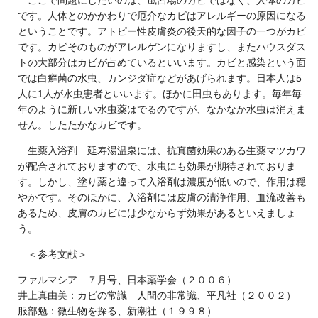
ここで問題にしたいのは、風呂場のカビではなく、人体のカビ
です。人体とのかかわりで厄介なカビはアレルギーの原因になる
ということです。アトピー性皮膚炎の後天的な因子の一つがカビ
です。カビそのものがアレルゲンになりますし、またハウスダス
トの大部分はカビが占めているといいます。カビと感染という面
では白癬菌の水虫、カンジダ症などがあげられます。日本人は5
人に1人が水虫患者といいます。ほかに田虫もあります。毎年毎
年のように新しい水虫薬はでるのですが、なかなか水虫は消えま
せん。したたかなカビです。
生薬入浴剤 延寿湯温泉には、抗真菌効果のある生薬マツカワ
が配合されておりますので、水虫にも効果が期待されておりま
す。しかし、塗り薬と違って入浴剤は濃度が低いので、作用は穏
やかです。そのほかに、入浴剤には皮膚の清浄作用、血流改善も
あるため、皮膚のカビには少なからず効果があるといえましょ
う。
＜参考文献＞
ファルマシア ７月号、日本薬学会（２００６）
井上真由美：カビの常識 人間の非常識、平凡社（２００２）
服部勉：微生物を探る、新潮社（１９９８）