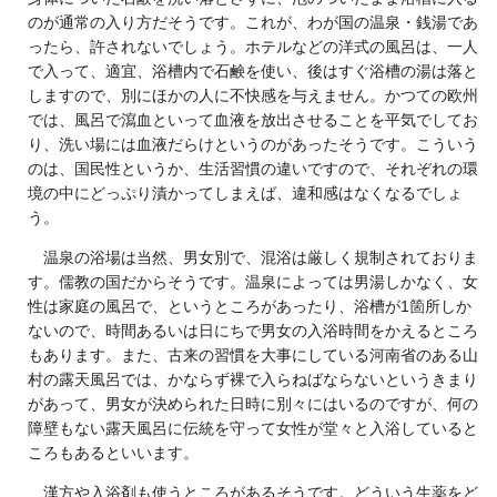
のが通常の入り方だそうです。これが、わが国の温泉・銭湯であ
ったら、許されないでしょう。ホテルなどの洋式の風呂は、一人
で入って、適宜、浴槽内で石鹸を使い、後はすぐ浴槽の湯は落と
しますので、別にほかの人に不快感を与えません。かつての欧州
では、風呂で瀉血といって血液を放出させることを平気でしてお
り、洗い場には血液だらけというのがあったそうです。こういう
のは、国民性というか、生活習慣の違いですので、それぞれの環
境の中にどっぷり漬かってしまえば、違和感はなくなるでしょ
う。
温泉の浴場は当然、男女別で、混浴は厳しく規制されておりま
す。儒教の国だからそうです。温泉によっては男湯しかなく、女
性は家庭の風呂で、というところがあったり、浴槽が1箇所しか
ないので、時間あるいは日にちで男女の入浴時間をかえるところ
もあります。また、古来の習慣を大事にしている河南省のある山
村の露天風呂では、かならず裸で入らねばならないというきまり
があって、男女が決められた日時に別々にはいるのですが、何の
障壁もない露天風呂に伝統を守って女性が堂々と入浴していると
ころもあるといいます。
漢方や入浴剤も使うところがあるそうです。どういう生薬をど