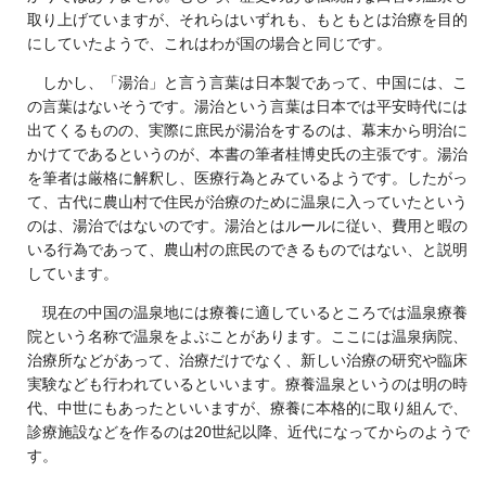
取り上げていますが、それらはいずれも、もともとは治療を目的
にしていたようで、これはわが国の場合と同じです。
しかし、「湯治」と言う言葉は日本製であって、中国には、こ
の言葉はないそうです。湯治という言葉は日本では平安時代には
出てくるものの、実際に庶民が湯治をするのは、幕末から明治に
かけてであるというのが、本書の筆者桂博史氏の主張です。湯治
を筆者は厳格に解釈し、医療行為とみているようです。したがっ
て、古代に農山村で住民が治療のために温泉に入っていたという
のは、湯治ではないのです。湯治とはルールに従い、費用と暇の
いる行為であって、農山村の庶民のできるものではない、と説明
しています。
現在の中国の温泉地には療養に適しているところでは温泉療養
院という名称で温泉をよぶことがあります。ここには温泉病院、
治療所などがあって、治療だけでなく、新しい治療の研究や臨床
実験なども行われているといいます。療養温泉というのは明の時
代、中世にもあったといいますが、療養に本格的に取り組んで、
診療施設などを作るのは20世紀以降、近代になってからのようで
す。