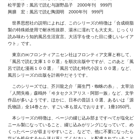
松平盟子：風呂で読む与謝野晶子 2000年刊 999円
興膳 宏：風呂で読む陶淵明 2000年刊 999円
世界思想社の説明によれば、このシリーズの特徴は「合成樹脂
製の特殊紙使用で耐水性抜群、湯水に濡れても大丈夫。じっくり
読み味わう知的風呂生活宣言。大活字を使った目に優しいレイア
ウト」です。
東京の㈱フロンティアニセン社はフロンティア文庫と称して、
「風呂で読む文庫１００選」を順次出版中ですが、このあと「風
呂で読む漫画１００選」「風呂で読む時代小説１００選」など、
風呂シリーズの出版を計画中だそうです。
このシリーズでは、芥川龍之介「羅生門・蜘蛛の糸」、太宰治
「人間失格」森鴎外「ヰタセクスアリス・阿部一族」など、文学
作品が多いようです。ほかに、日本の昔話１０選、あるいは「源
氏物語」全14巻とか、すごい本も並んでおります。1冊1050円。
本シリーズの特徴は、ページの綴じ込み部まですべてが塩化ビ
ニール製になっていること、綴じ込みがリングになっていて、め
くったページが収まりやすいこと、などで、他に不要になったら
塩ビを処分するから送り返してください、と配慮されていること