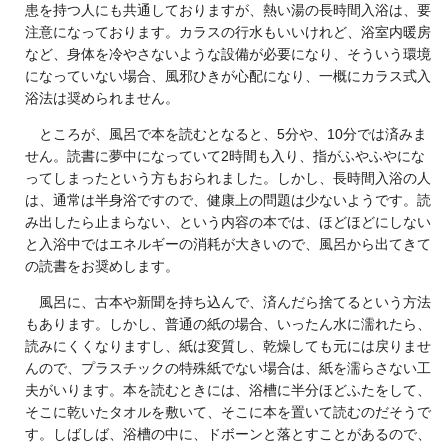
患を持つ人にも共通しておりますが、熱い湯の長時間入浴は、要
注意になっております。カラスの行水もいいけれど、浴室内暖房
など、身体を冷やさないような設備が必要になり、そういう環境
になっていない場合、風邪ひきが心配になり、一概にカラス式入
浴法は奨められません。
ところが、風呂で本を読むとなると、5分や、10分では済みま
せん。読書に夢中になっていて2時間も入り、指がふやふやにな
ってしまったという方もおられました。しかし、長時間入浴の人
は、通常は半身浴ですので、健康上の問題は少ないようです。読
み出したら止まらない、という内容の本では、ほどほどにしない
と入浴中ではエネルギーの消耗が大きいので、風呂から出てきて
の読書をお奨めします。
風呂に、古本や新聞を持ち込んで、済んだら捨てるという方法
もあります。しかし、普通の紙の場合、いったん水に濡れたら、
読みにくくなりますし、紙は変質し、乾燥しても元には戻りませ
んので、プラスチックの特殊紙でない場合は、紙を濡らさない工
夫がいります。本を読むときには、浴槽に半分ほどふたをして、
そこに乾いたタオルを敷いて、そこに本を置いて読むのだそうで
す。しばしば、浴槽の中に、ドボーンと落とすことがあるので、