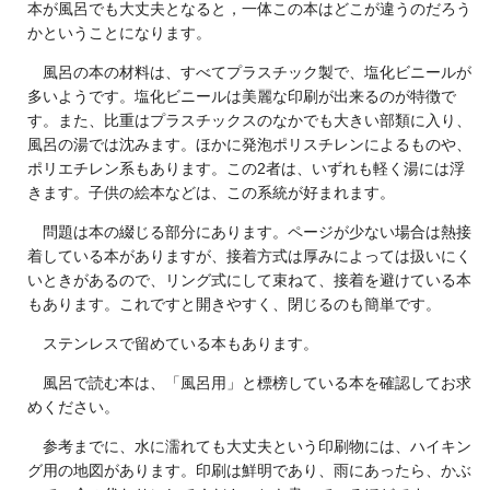
本が風呂でも大丈夫となると，一体この本はどこが違うのだろう
かということになります。
風呂の本の材料は、すべてプラスチック製で、塩化ビニールが
多いようです。塩化ビニールは美麗な印刷が出来るのが特徴で
す。また、比重はプラスチックスのなかでも大きい部類に入り、
風呂の湯では沈みます。ほかに発泡ポリスチレンによるものや、
ポリエチレン系もあります。この2者は、いずれも軽く湯には浮
きます。子供の絵本などは、この系統が好まれます。
問題は本の綴じる部分にあります。ページが少ない場合は熱接
着している本がありますが、接着方式は厚みによっては扱いにく
いときがあるので、リング式にして束ねて、接着を避けている本
もあります。これですと開きやすく、閉じるのも簡単です。
ステンレスで留めている本もあります。
風呂で読む本は、「風呂用」と標榜している本を確認してお求
めください。
参考までに、水に濡れても大丈夫という印刷物には、ハイキン
グ用の地図があります。印刷は鮮明であり、雨にあったら、かぶ