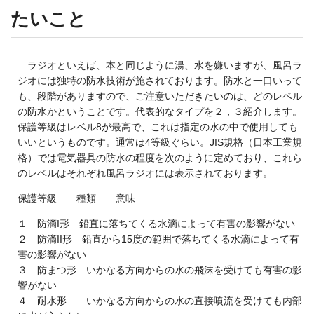
たいこと
ラジオといえば、本と同じように湯、水を嫌いますが、風呂ラ
ジオには独特の防水技術が施されております。防水と一口いって
も、段階がありますので、ご注意いただきたいのは、どのレベル
の防水かということです。代表的なタイプを２，３紹介します。
保護等級はレベル8が最高で、これは指定の水の中で使用しても
いいというものです。通常は4等級ぐらい。JIS規格（日本工業規
格）では電気器具の防水の程度を次のように定めており、これら
のレベルはそれぞれ風呂ラジオには表示されております。
保護等級 種類 意味
１ 防滴I形 鉛直に落ちてくる水滴によって有害の影響がない
２ 防滴II形 鉛直から15度の範囲で落ちてくる水滴によって有
害の影響がない
３ 防まつ形 いかなる方向からの水の飛沫を受けても有害の影
響がない
４ 耐水形 いかなる方向からの水の直接噴流を受けても内部