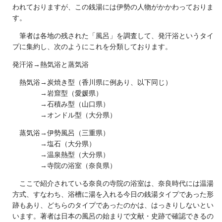
われておりますが、この銭湯には伊勢の人物がかかわっておりま
す。
筆者は各地の残された「風呂」を調査して、発汗浴というタイ
プに集約し、次のようにこれを分類しております。
発汗浴→熱気浴と蒸気浴
熱気浴→炭焼き型（香川県に例あり、以下同じ）
→岩窟型（愛媛県）
→石積み型（山口県）
→オンドル型（大分県）
蒸気浴→伊勢風呂（三重県）
→塩石（大分県）
→温泉熱型（大分県）
→寺院の浴室（奈良県）
ここで紹介されている奈良の寺院の浴室は、奈良時代には温湯
方式、すなわち、浴槽に湯を入れる今日の銭湯タイプであった形
跡もあり、どちらのタイプであったのかは、はっきりしないとい
います。著者は日本の風呂の始まりで文献・史跡で確認できるの