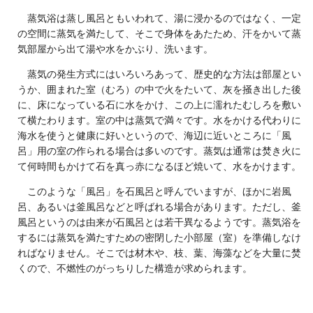
蒸気浴は蒸し風呂ともいわれて、湯に浸かるのではなく、一定
の空間に蒸気を満たして、そこで身体をあたため、汗をかいて蒸
気部屋から出て湯や水をかぶり、洗います。
蒸気の発生方式にはいろいろあって、歴史的な方法は部屋とい
うか、囲まれた室（むろ）の中で火をたいて、灰を掻き出した後
に、床になっている石に水をかけ、この上に濡れたむしろを敷い
て横たわります。室の中は蒸気で満々です。水をかける代わりに
海水を使うと健康に好いというので、海辺に近いところに「風
呂」用の室の作られる場合は多いのです。蒸気は通常は焚き火に
て何時間もかけて石を真っ赤になるほど焼いて、水をかけます。
このような「風呂」を石風呂と呼んでいますが、ほかに岩風
呂、あるいは釜風呂などと呼ばれる場合があります。ただし、釜
風呂というのは由来が石風呂とは若干異なるようです。蒸気浴を
するには蒸気を満たすための密閉した小部屋（室）を準備しなけ
ればなりません。そこでは材木や、枝、葉、海藻などを大量に焚
くので、不燃性のがっちりした構造が求められます。