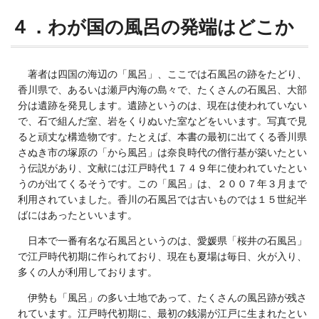
４．わが国の風呂の発端はどこか
著者は四国の海辺の「風呂」、ここでは石風呂の跡をたどり、
香川県で、あるいは瀬戸内海の島々で、たくさんの石風呂、大部
分は遺跡を発見します。遺跡というのは、現在は使われていない
で、石で組んだ室、岩をくりぬいた室などをいいます。写真で見
ると頑丈な構造物です。たとえば、本書の最初に出てくる香川県
さぬき市の塚原の「から風呂」は奈良時代の僧行基が築いたとい
う伝説があり、文献には江戸時代１７４９年に使われていたとい
うのが出てくるそうです。この「風呂」は、２００７年３月まで
利用されていました。香川の石風呂では古いものでは１５世紀半
ばにはあったといいます。
日本で一番有名な石風呂というのは、愛媛県「桜井の石風呂」
で江戸時代初期に作られており、現在も夏場は毎日、火が入り、
多くの人が利用しております。
伊勢も「風呂」の多い土地であって、たくさんの風呂跡が残さ
れています。江戸時代初期に、最初の銭湯が江戸に生まれたとい