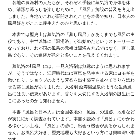
各地の農漁村の人たちが、それぞれ手軽に蒸気浴で身体を休
め、清潔な暮らしを楽しむために、「風呂」施設の普及を考え出
しました。各地でこれが展開されたことを本書で知り、日本人の
風呂好きがここに芽生えたのかと思いました。
本書では歴史上は蒸気浴の「蒸し風呂」があくまでも風呂の主
役であり、中世以降に「温湯浴」が出始めたというストーリーに
なっており、わが国の風呂の元祖は湯浴み方式ではなく、蒸し風
呂であり、その遺跡が意外と多いことを教えてくれます。
蒸気浴の｢風呂｣には、一見入浴剤は無縁のように思われます
が、そうではなく、江戸時代には蒸気を発生させる床にヨモギを
敷いたり、ショウブのような芳香を出す薬草を並べて香りを漂わ
せる蒸し風呂がありました。入浴剤 延寿湯温泉のような生薬風
呂には長い伝統があります。香りを大切にする入浴剤の誕生はこ
こにあったのかも知れません。
本書『風呂と日本人』は全国各地の「風呂」の遺跡、地名など
が実に細かく調査されています。本書を読めば「風呂」にかかわ
る懐かしい土地、「風呂」の跡に、出会う機会があるかもしれま
せん。お風呂大好き、歴史地理も大好きという方には興味深い本
です。