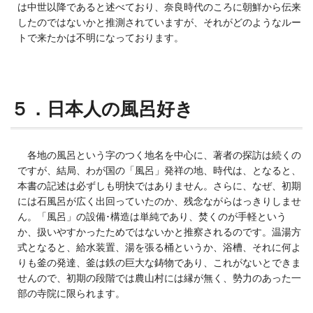
は中世以降であると述べており、奈良時代のころに朝鮮から伝来
したのではないかと推測されていますが、それがどのようなルー
トで来たかは不明になっております。
５．日本人の風呂好き
各地の風呂という字のつく地名を中心に、著者の探訪は続くの
ですが、結局、わが国の「風呂」発祥の地、時代は、となると、
本書の記述は必ずしも明快ではありません。さらに、なぜ、初期
には石風呂が広く出回っていたのか、残念ながらはっきりしませ
ん。「風呂」の設備･構造は単純であり、焚くのが手軽という
か、扱いやすかったためではないかと推察されるのです。温湯方
式となると、給水装置、湯を張る桶というか、浴槽、それに何よ
りも釜の発達、釜は鉄の巨大な鋳物であり、これがないとできま
せんので、初期の段階では農山村には縁が無く、勢力のあった一
部の寺院に限られます。