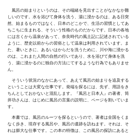
風呂の始まりというのは、その端緒を見出すことがなかなか難
しいのです。水を浴びて身体を洗う、湯に浸かるのは、ある日突
然、始まるものではなく、日本のどこかで、生活の習慣としてあ
ちこちに生まれる、そういう性格のものだからです。日本の各地
には古くから温泉があって、奈良時代の風土記に記述されている
ように、歴史以前からの習俗として温泉は利用されています。ま
た、暑いときに、あるいはからだを洗うために、川や海に浸かる
のは、これまた人間の自然の行いであり、水を浴びて身体を洗
う、湯に浸かるのに独自の方法にてするような行為でもありませ
ん。
そういう状況のなかにあって、あえて風呂の始まりを追及する
ということは大変な仕事です。発端を探るには、先ず、用語をき
ちんとしておかないと混乱します。『風呂と日本人』の著者、筒
井功さんは、はじめに風呂の言葉の説明に、ページを割いていま
す。
本書では、風呂のルーツを探るというので、著者は全国をくま
なく歩き、現存する風呂や、風呂の遺跡を訪ねます。それは、そ
れは膨大な仕事です。この本の特徴は、この風呂の探訪にあると