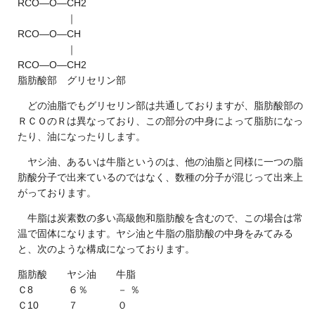
RCO―O―CH2
｜
RCO―O―CH
｜
RCO―O―CH2
脂肪酸部 グリセリン部
どの油脂でもグリセリン部は共通しておりますが、脂肪酸部の
ＲＣＯのＲは異なっており、この部分の中身によって脂肪になっ
たり、油になったりします。
ヤシ油、あるいは牛脂というのは、他の油脂と同様に一つの脂
肪酸分子で出来ているのではなく、数種の分子が混じって出来上
がっております。
牛脂は炭素数の多い高級飽和脂肪酸を含むので、この場合は常
温で固体になります。ヤシ油と牛脂の脂肪酸の中身をみてみる
と、次のような構成になっております。
脂肪酸 ヤシ油 牛脂
Ｃ8 ６％ － ％
Ｃ10 ７ ０