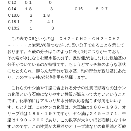
Ｃ12 ５１ ０
Ｃ14 １８ ３ Ｃ16 ８ ２７
Ｃ18:0 ３ １８
Ｃ18:1 ７ ４１
Ｃ18:2 １ ３
この表でＣ8というのは ＣＨ２－ＣＨ２－ＣＨ２－ＣＨ２
－・・・・と炭素が8個つながった長い分子であることを示して
おります。石鹸の分子はこのように長く1列につながっており、
その端が水になじむ親水基の分子、反対側が油になじむ親油基の
分子がついているのが特徴です。ちょうどマッチ棒のような形状
にたとえられ、膨らんだ部分が親水基、軸の部分が親油基にあた
り、このマッチ棒が洗浄作用を発揮します。
これらのヤシ油や牛脂に含まれる分子の性質で顕著なのはケン
カ化価という石鹸になりやすい性質が際立って大きいということ
です。化学的にはアルカリ加水分解反応を起こす傾向をいいま
す。たとえば、このケンカ化価は、大豆油は１８８～１９６、オ
リーブ油は１８５～１９７ですが、ヤシ油は２４５～２７１、牛
脂は１９０～２０２であり、この数字が大きいほど石鹸になりや
すいのです。この性質が大豆油やオリーブ油などの食用油と石鹸