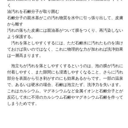
く
油汚れを石鹸分子が取り囲む
石鹸分子の親水基がこの汚れ物質を水中に引っ張り出して、皮膚
から離す
汚れの落ちた皮膚には親油基がついて膜をつくり、再汚染しない
よう保護する。
汚れを落としやすくするには、ただ石鹸水に汚れたものを漬け
ておけば良いのではなく、これに物理的な力が加われば洗浄効果
は一層高まります。
泡立ちが汚れを落としやすくするというのは、泡の膜が汚れに
付着しやすく、また隙間にも浸透しやすくなること、さらに汚れ
部分を表面から引き剥がすのにも効果あるからです。一部の温泉
で、あるいは硬水の場合、石鹸は泡立たず、洗浄力を失います。
これはカルシウム、マグネシウムなど金属イオンと石鹸分子とが
反応して水に不溶のカルシウム石鹸やマグネシウム石鹸を作って
しまうためです。