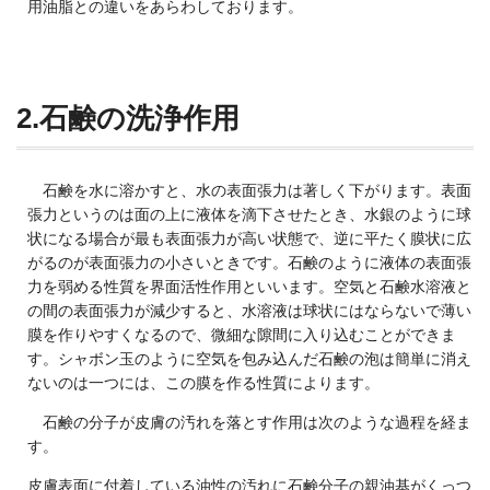
用油脂との違いをあらわしております。
2.
石鹸の洗浄作用
石鹸を水に溶かすと、水の表面張力は著しく下がります。表面
張力というのは面の上に液体を滴下させたとき、水銀のように球
状になる場合が最も表面張力が高い状態で、逆に平たく膜状に広
がるのが表面張力の小さいときです。石鹸のように液体の表面張
力を弱める性質を界面活性作用といいます。空気と石鹸水溶液と
の間の表面張力が減少すると、水溶液は球状にはならないで薄い
膜を作りやすくなるので、微細な隙間に入り込むことができま
す。シャボン玉のように空気を包み込んだ石鹸の泡は簡単に消え
ないのは一つには、この膜を作る性質によります。
石鹸の分子が皮膚の汚れを落とす作用は次のような過程を経ま
す。
皮膚表面に付着している油性の汚れに石鹸分子の親油基がくっつ