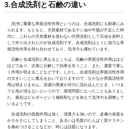
3.
合成洗剤と石鹸の違い
洗浄に重要な界面活性作用というのは、合成洗剤にも顕著にみ
られます。もともと、天然素材であるヤシ油や牛脂が不足した時
代に、これらの天然素材を使わない代用洗剤として石油を原料と
して作り出されたのが合成洗剤です。合成洗剤はとくに強力な界
面活性作用を持ち合わせており、洗浄力も優れています。
石鹸と合成洗剤と異なるところは、石鹸の界面活性作用はほど
ほどであり、次第に分解して効果を失うこと、また、濃度で著し
く作用が弱まることなどです。しかし、合成洗剤は界面活性作用
の大きいことに重点をおいておりますので、なかなか界面活性作
用は弱まりません。洗濯の廃液が河川に流れ込んだとき、いつま
でも泡が消えないというので、環境問題になったこともありまし
た。最近はビルダーという補助剤などを加えて洗浄力を調整して
いるようです。
合成洗剤の脱脂作用は強く、浸透力も強いので、皮膚の表面を
かさかさにしてしまうこと、あるいは毛髪のたんぱく質ケラチン
を痛めつけることなどが、時には話題になります。