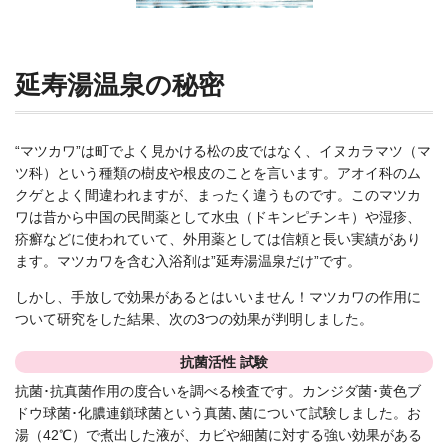
延寿湯温泉の秘密
“マツカワ”は町でよく見かける松の皮ではなく、イヌカラマツ（マ
ツ科）という種類の樹皮や根皮のことを言います。アオイ科のム
クゲとよく間違われますが、まったく違うものです。このマツカ
ワは昔から中国の民間薬として水虫（ドキンピチンキ）や湿疹、
疥癬などに使われていて、外用薬としては信頼と長い実績があり
ます。マツカワを含む入浴剤は”延寿湯温泉だけ”です。
しかし、手放しで効果があるとはいいません！マツカワの作用に
ついて研究をした結果、次の3つの効果が判明しました。
抗菌活性 試験
抗菌･抗真菌作用の度合いを調べる検査です。カンジダ菌･黄色ブ
ドウ球菌･化膿連鎖球菌という真菌､菌について試験しました。お
湯（42℃）で煮出した液が、カビや細菌に対する強い効果がある