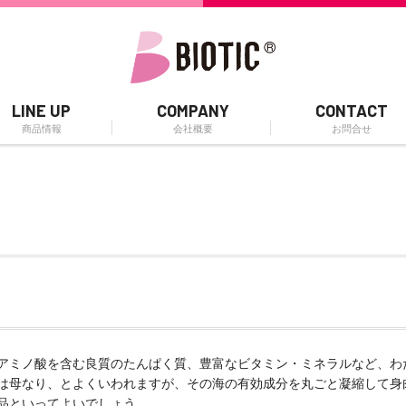
LINE UP
COMPANY
CONTACT
商品情報
会社概要
お問合せ
アミノ酸を含む良質のたんぱく質、豊富なビタミン・ミネラルなど、わ
は母なり、とよくいわれますが、その海の有効成分を丸ごと凝縮して身
品といってよいでしょう。