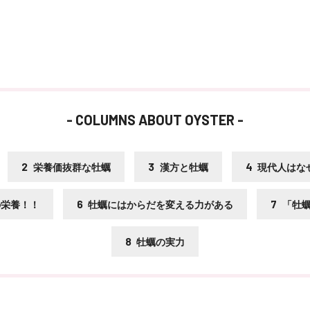
- COLUMNS ABOUT OYSTER -
2
3
4
栄養価抜群な牡蠣
漢方と牡蠣
現代人はな
6
7
の栄養！！
牡蠣にはからだを変える力がある
「牡
8
牡蠣の実力